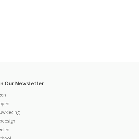
in Our Newsletter
zen
appen
ouwkleding
bdesign
welen
school