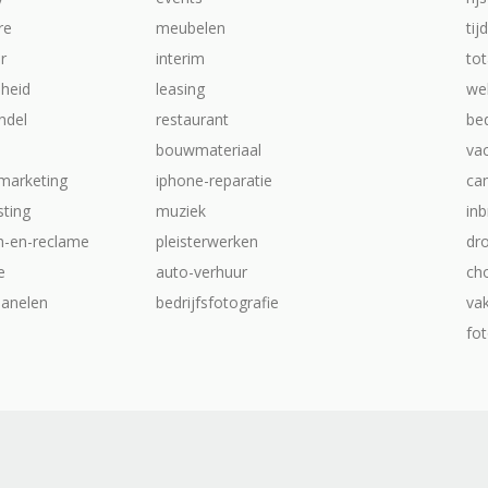
re
meubelen
tij
ur
interim
tot
heid
leasing
web
ndel
restaurant
be
bouwmateriaal
va
-marketing
iphone-reparatie
ca
ting
muziek
inb
ch-en-reclame
pleisterwerken
dr
e
auto-verhuur
ch
anelen
bedrijfsfotografie
va
fot