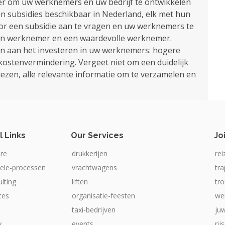
ier om uw werknemers en uw bedrijf te ontwikkelen
ten subsidies beschikbaar in Nederland, elk met hun
r een subsidie ​​aan te vragen en uw werknemers te
 een werknemer en een waardevolle werknemer.
ten aan het investeren in uw werknemers: hogere
ostenvermindering. Vergeet niet om een ​​duidelijk
 kiezen, alle relevante informatie om te verzamelen en
l Links
Our Services
Jo
re
drukkerijen
rei
iele-processen
vrachtwagens
tr
ulting
liften
tr
ices
organisatie-feesten
we
taxi-bedrijven
ju
y
events
rij