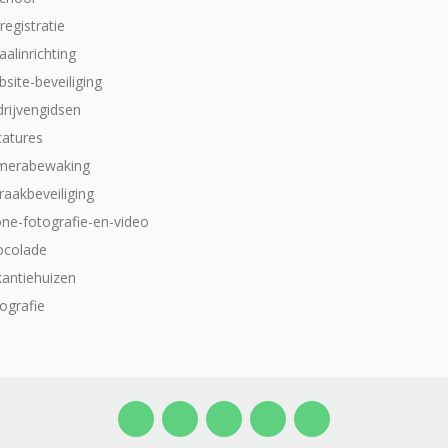
dregistratie
aalinrichting
site-beveiliging
drijvengidsen
catures
merabewaking
raakbeveiliging
one-fotografie-en-video
ocolade
kantiehuizen
ografie