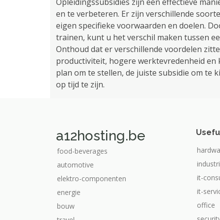
Opleidingssubsidies zijn een effectieve man
en te verbeteren. Er zijn verschillende soor
eigen specifieke voorwaarden en doelen. Doo
trainen, kunt u het verschil maken tussen
Onthoud dat er verschillende voordelen zit
productiviteit, hogere werktevredenheid en k
plan om te stellen, de juiste subsidie ​​om te
op tijd te zijn.
a12hosting.be
Usefu
hardwa
food-beverages
industr
automotive
it-cons
elektro-componenten
it-serv
energie
office
bouw
securit
travel