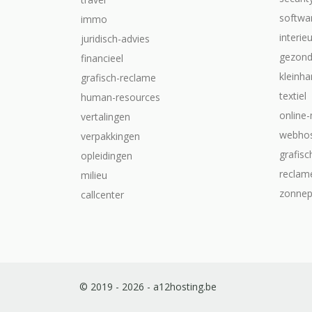
softwa
immo
interie
juridisch-advies
gezond
financieel
kleinha
grafisch-reclame
textiel
human-resources
online
vertalingen
webhos
verpakkingen
grafis
opleidingen
reclam
milieu
zonnep
callcenter
© 2019 - 2026 - a12hosting.be