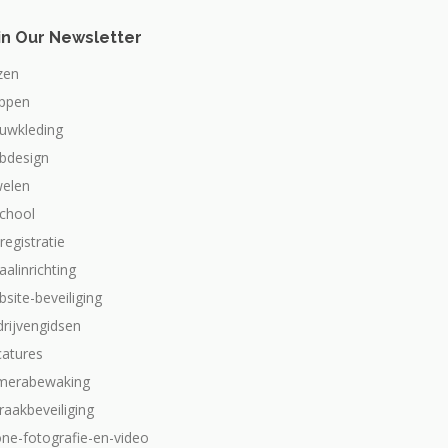
in Our Newsletter
zen
appen
ouwkleding
bdesign
welen
school
dregistratie
aalinrichting
site-beveiliging
drijvengidsen
catures
merabewaking
raakbeveiliging
one-fotografie-en-video