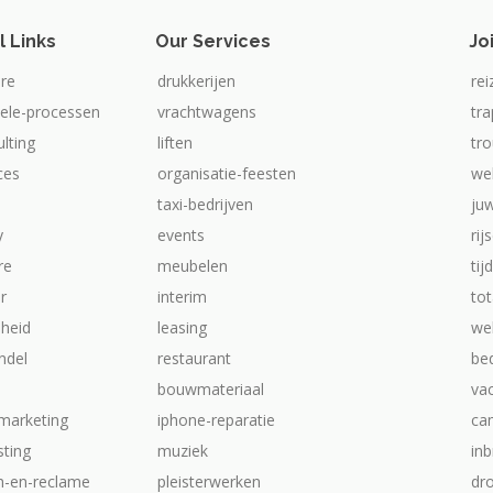
l Links
Our Services
Jo
re
drukkerijen
rei
iele-processen
vrachtwagens
tr
ulting
liften
tr
ices
organisatie-feesten
we
taxi-bedrijven
ju
y
events
rij
re
meubelen
tij
ur
interim
tot
heid
leasing
web
ndel
restaurant
be
bouwmateriaal
va
-marketing
iphone-reparatie
ca
ting
muziek
inb
ch-en-reclame
pleisterwerken
dr