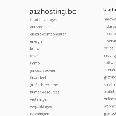
a12hosting.be
Usefu
hardwa
food-beverages
industr
automotive
it-cons
elektro-componenten
it-serv
energie
office
bouw
securit
travel
softwa
immo
interie
juridisch-advies
gezond
financieel
kleinha
grafisch-reclame
textiel
human-resources
online
vertalingen
webhos
verpakkingen
grafis
opleidingen