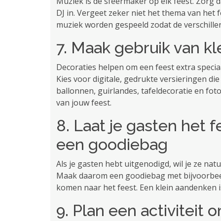
Muziek is de sfeermaker op elk feest. Zorg 
DJ in. Vergeet zeker niet het thema van het f
muziek worden gespeeld zodat de verschille
7. Maak gebruik van kl
Decoraties helpen om een ​​feest extra speci
Kies voor digitale, gedrukte versieringen di
ballonnen, guirlandes, tafeldecoratie en fo
van jouw feest.
8. Laat je gasten het 
een goodiebag
Als je gasten hebt uitgenodigd, wil je ze nat
Maak daarom een ​​goodiebag met bijvoorbee
komen naar het feest. Een klein aandenken is a
9. Plan een activitei