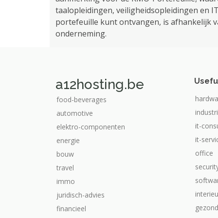
taalopleidingen, veiligheidsopleidingen en I
portefeuille kunt ontvangen, is afhankelijk 
onderneming.
a12hosting.be
Usefu
hardwa
food-beverages
industr
automotive
it-cons
elektro-componenten
it-serv
energie
office
bouw
securit
travel
softwa
immo
interie
juridisch-advies
gezond
financieel