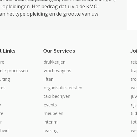
T-opleidingen. Het bedrag dat u via de KMO-
van het type opleiding en de grootte van uw
l Links
Our Services
Jo
re
drukkerijen
rei
iele-processen
vrachtwagens
tr
ulting
liften
tr
ices
organisatie-feesten
we
taxi-bedrijven
ju
y
events
rij
re
meubelen
tij
ur
interim
tot
heid
leasing
web