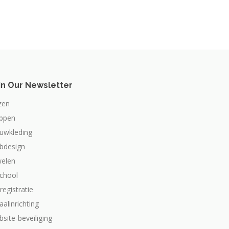
in Our Newsletter
zen
appen
ouwkleding
bdesign
welen
school
dregistratie
aalinrichting
site-beveiliging